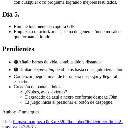
con cualquier otro programa logrando mejores resultados.
Día 5.
Eliminé totalmente la captura GIF.
Empiezo a refactorizar el sistema de generación de mosaicos
que forman el fondo.
Pendientes
🟠Añadir barras de vida, combustible y distancia.
🟠Limitar el
spawning
de objetos hasta conseguir cierta altura.
Comenzar juego a nivel de tierra para despegar y llegar al
espacio.
Creación de pantalla inicial
¿Nubes, aves, aviones?
Degradado de azul a negro conforme despega J0hn.
El juego inicia al presionar el botón de despegue.
Author:
@umarquez
Link:
https://umarquez.c0d3.mx/2020/october/06/devtober-0m-s-2-
gravity-dia-3-5-31/