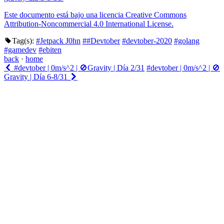
Este documento está bajo una licencia
Creative Commons
Attribution-Noncommercial 4.0 International License.
Tag(s):
#Jetpack J0hn
##Devtober
#devtober-2020
#golang
#gamedev
#ebiten
back
·
home
#devtober | 0m/s^2 | 🚫Gravity | Día 2/31
#devtober | 0m/s^2 | 🚫
Gravity | Día 6-8/31