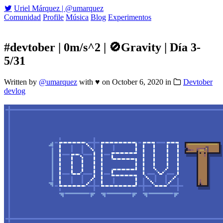
Uriel Márquez | @umarquez
Comunidad
Profile
Música
Blog
Experimentos
#devtober | 0m/s^2 | 🚫Gravity | Día 3-
5/31
Written by
@umarquez
with ♥
on
October 6, 2020
in
Devtober
devlog