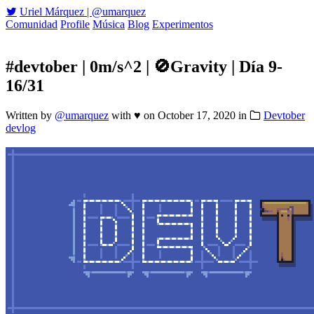
Uriel Márquez | @umarquez
Comunidad
Profile
Música
Blog
Experimentos
#devtober | 0m/s^2 | 🚫Gravity | Día 9-
16/31
Written by
@umarquez
with ♥
on
October 17, 2020
in
Devtober
devlog