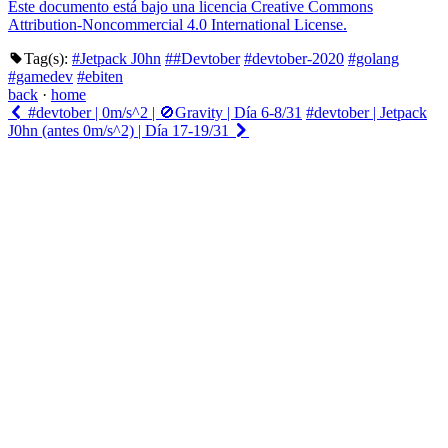
Este documento está bajo una licencia
Creative Commons
Attribution-Noncommercial 4.0 International License.
Tag(s):
#Jetpack J0hn
##Devtober
#devtober-2020
#golang
#gamedev
#ebiten
back
·
home
#devtober | 0m/s^2 | 🚫Gravity | Día 6-8/31
#devtober | Jetpack
J0hn (antes 0m/s^2) | Día 17-19/31