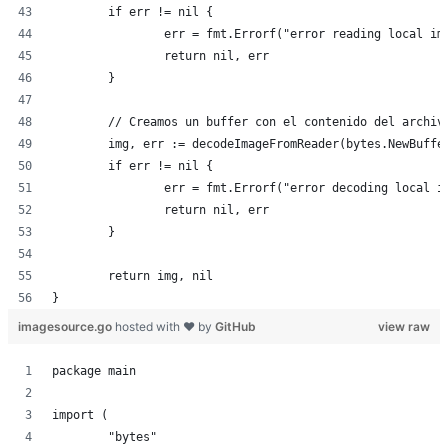
	if err != nil {
		err = fmt.Errorf("error reading local i
		return nil, err
	}
	// Creamos un buffer con el contenido del archiv
	img, err := decodeImageFromReader(bytes.NewBuffe
	if err != nil {
		err = fmt.Errorf("error decoding local 
		return nil, err
	}
	return img, nil
}
imagesource.go
hosted with ❤ by
GitHub
view raw
package main
import (
	"bytes"