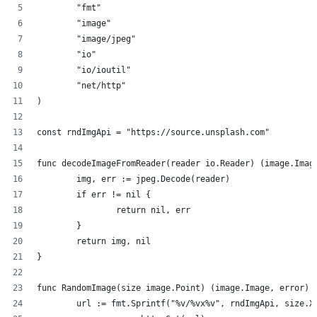
	"fmt"
	"image"
	"image/jpeg"
	"io"
	"io/ioutil"
	"net/http"
)
const rndImgApi = "https://source.unsplash.com"
func decodeImageFromReader(reader io.Reader) (image.Imag
	img, err := jpeg.Decode(reader)
	if err != nil {
		return nil, err
	}
	return img, nil
}
func RandomImage(size image.Point) (image.Image, error) 
	url := fmt.Sprintf("%v/%vx%v", rndImgApi, size.X