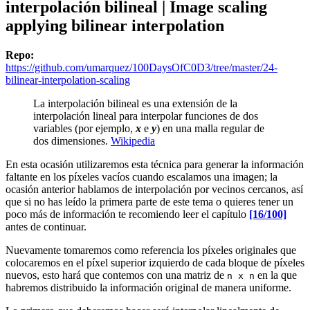
interpolación bilineal | Image scaling
applying bilinear interpolation
Repo:
https://github.com/umarquez/100DaysOfC0D3/tree/master/24-
bilinear-interpolation-scaling
La interpolación bilineal es una extensión de la
interpolación lineal para interpolar funciones de dos
variables (por ejemplo,
x
e
y
) en una malla regular de
dos dimensiones.
Wikipedia
En esta ocasión utilizaremos esta técnica para generar la información
faltante en los píxeles vacíos cuando escalamos una imagen; la
ocasión anterior hablamos de interpolación por vecinos cercanos, así
que si no has leído la primera parte de este tema o quieres tener un
poco más de información te recomiendo leer el capítulo
[16/100]
antes de continuar.
Nuevamente tomaremos como referencia los píxeles originales que
colocaremos en el píxel superior izquierdo de cada bloque de píxeles
nuevos, esto hará que contemos con una matriz de
en la que
n x n
habremos distribuido la información original de manera uniforme.