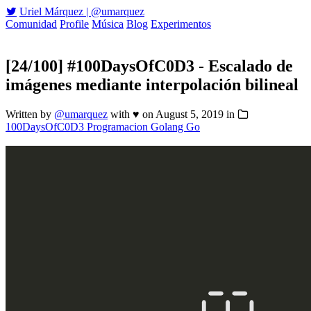
Uriel Márquez | @umarquez
Comunidad
Profile
Música
Blog
Experimentos
[24/100] #100DaysOfC0D3 - Escalado de
imágenes mediante interpolación bilineal
Written by
@umarquez
with ♥
on
August 5, 2019
in
100DaysOfC0D3
Programacion
Golang Go