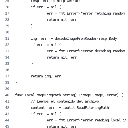
	resp, err := http.Get(url)
	if err != nil {
		err = fmt.Errorf("error fetching random
		return nil, err
	}
	img, err := decodeImageFromReader(resp.Body)
	if err != nil {
		err = fmt.Errorf("error decoding random 
		return nil, err
	}
	return img, err
}
func LocalImage(imgPath string) (image.Image, error) {
	// Leemos el contenido del archivo.
	content, err := ioutil.ReadFile(imgPath)
	if err != nil {
		err = fmt.Errorf("error reading local i
		return nil, err