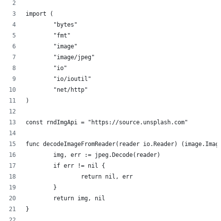
import (
	"bytes"
	"fmt"
	"image"
	"image/jpeg"
	"io"
	"io/ioutil"
	"net/http"
)
const rndImgApi = "https://source.unsplash.com"
func decodeImageFromReader(reader io.Reader) (image.Imag
	img, err := jpeg.Decode(reader)
	if err != nil {
		return nil, err
	}
	return img, nil
}