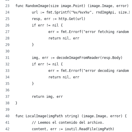
func RandomImage(size image.Point) (image.Image, error) 
	url := fmt.Sprintf("%v/%vx%v", rndImgApi, size.X
	resp, err := http.Get(url)
	if err != nil {
		err = fmt.Errorf("error fetching random
		return nil, err
	}
	img, err := decodeImageFromReader(resp.Body)
	if err != nil {
		err = fmt.Errorf("error decoding random 
		return nil, err
	}
	return img, err
}
func LocalImage(imgPath string) (image.Image, error) {
	// Leemos el contenido del archivo.
	content, err := ioutil.ReadFile(imgPath)